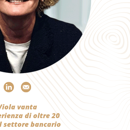
Viola vanta
rienza di oltre 20
l settore bancario