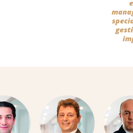
e
manag
speci
gest
im