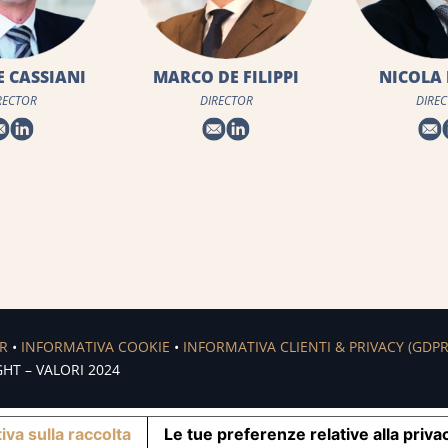
DE FILIPPI
NICOLA MAINO
CLAUDE
IRECTOR
DIRECTOR
DIRE
ER
•
INFORMATIVA COOKIE
•
INFORMATIVA CLIENTI & PRIVACY (GDPR
HT – VALORI 2024
iva sulla raccolta
Le tue preferenze relative alla priva