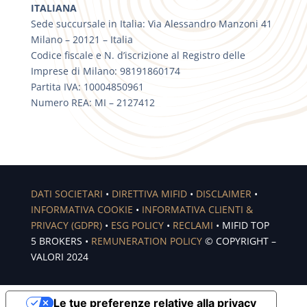
ITALIANA
Sede succursale in Italia: Via Alessandro Manzoni 41
Milano – 20121 – Italia
Codice fiscale e N. d’iscrizione al Registro delle
Imprese di Milano: 98191860174
Partita IVA: 10004850961
Numero REA: MI – 2127412
DATI SOCIETARI
•
DIRETTIVA MIFID
•
DISCLAIMER
•
INFORMATIVA COOKIE
•
INFORMATIVA CLIENTI &
PRIVACY (GDPR)
•
ESG POLICY
•
RECLAMI
• MIFID TOP
5 BROKERS •
REMUNERATION POLICY
© COPYRIGHT –
VALORI 2024
Le tue preferenze relative alla privacy