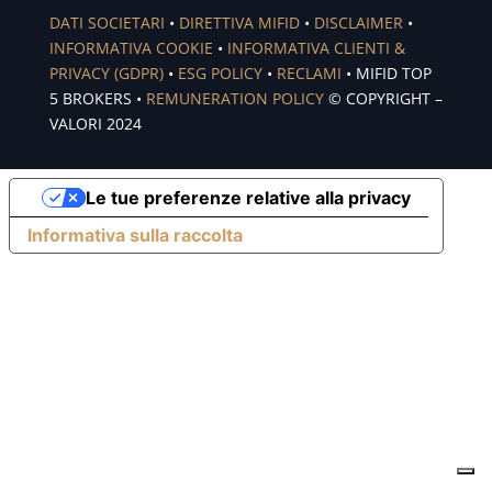
DATI SOCIETARI
•
DIRETTIVA MIFID
•
DISCLAIMER
•
INFORMATIVA COOKIE
•
INFORMATIVA CLIENTI &
PRIVACY (GDPR)
•
ESG POLICY
•
RECLAMI
• MIFID TOP
5 BROKERS •
REMUNERATION POLICY
© COPYRIGHT –
VALORI 2024
Le tue preferenze relative alla privacy
Informativa sulla raccolta