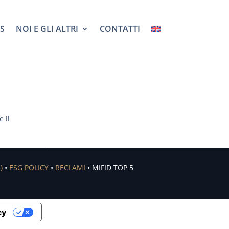
S
NOI E GLI ALTRI
CONTATTI
e il
)
•
ESG POLICY
•
RECLAMI
• MIFID TOP 5
cy