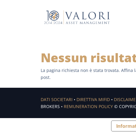
Nessun risulta
La pagina richiesta non è stata trovata. Affina l
post.
DATI SOCIETARI
•
DIRETTIVA MIFID
•
DISCLAIM
BROKERS •
REMUNERATION POLICY
© COPYRIG
Informat